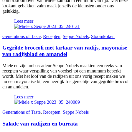
combi-stoomoven van Miele kan dat in een mum van tijd. Met deze
krokant gebakken zalm maak je zelfs de kleinsten onder ons
gelukkig.
Lees meer
Generations of Taste
,
Recepten
,
Seppe Nobels
,
Stoomkoken
Gegrilde broccoli met tartaar van radijs, mayonaise
van radijsblad en amandel
Miele en zijn ambassadeur Seppe Nobels maakten een reeks van
recepten waar verspilling van voedsel tot een minumum beperkt
wordt. Met het loof van de radijzen uit ons vorig recept maken we
nu een mayonaise bij een heerlijk fris gerechtje van gegrilde broccoli
en amandelen.
Lees meer
Generations of Taste
,
Recepten
,
Seppe Nobels
Salade van radijzen en burrata