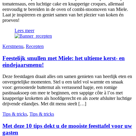
tomatensaus, een luchtige cake en knapperige croques, allemaal
eenvoudig te bereiden in de oven of combi-stoomoven van Miele.
Laat je inspireren en geniet samen van het plezier van koken én
proeven!
Lees meer
Kerstmenu
,
Recepten
Feestelijk smullen met Miele: het ultieme kerst- en
eindejaarsmenu!
Deze feestdagen draait alles om samen genieten van heerlijk eten en
onvergetelijke momenten. Stel u een tafel vol warmte en smaak
voor: geroosterde butternut als verrassend hapje, een romige
pastinaaksoep om mee te beginnen, een sappige côte à l’os met
knapperige kroketten als hoofdgerecht en als zoete afsluiter luchtige
drijvende eilandjes. Met dit menu steelt […]
Tips & tricks
,
Tips & tricks
Met deze 10 tips dekt u de mooiste feesttafel voor uw
gasten