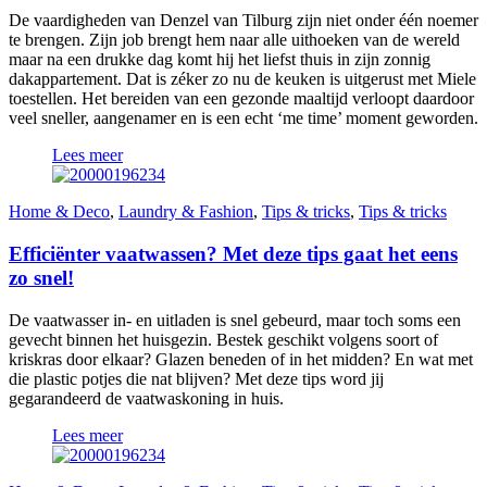
De vaardigheden van Denzel van Tilburg zijn niet onder één noemer
te brengen. Zijn job brengt hem naar alle uithoeken van de wereld
maar na een drukke dag komt hij het liefst thuis in zijn zonnig
dakappartement. Dat is zéker zo nu de keuken is uitgerust met Miele
toestellen. Het bereiden van een gezonde maaltijd verloopt daardoor
veel sneller, aangenamer en is een echt ‘me time’ moment geworden.
Lees meer
Home & Deco
,
Laundry & Fashion
,
Tips & tricks
,
Tips & tricks
Efficiënter vaatwassen? Met deze tips gaat het eens
zo snel!
De vaatwasser in- en uitladen is snel gebeurd, maar toch soms een
gevecht binnen het huisgezin. Bestek geschikt volgens soort of
kriskras door elkaar? Glazen beneden of in het midden? En wat met
die plastic potjes die nat blijven? Met deze tips word jij
gegarandeerd de vaatwaskoning in huis.
Lees meer