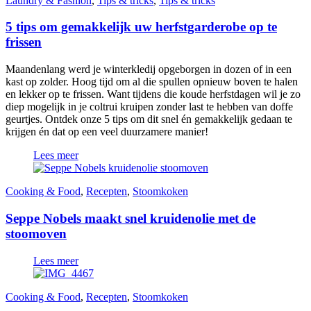
Laundry & Fashion
,
Tips & tricks
,
Tips & tricks
5 tips om gemakkelijk uw herfstgarderobe op te
frissen
Maandenlang werd je winterkledij opgeborgen in dozen of in een
kast op zolder. Hoog tijd om al die spullen opnieuw boven te halen
en lekker op te frissen. Want tijdens die koude herfstdagen wil je zo
diep mogelijk in je coltrui kruipen zonder last te hebben van doffe
geurtjes. Ontdek onze 5 tips om dit snel én gemakkelijk gedaan te
krijgen én dat op een veel duurzamere manier!
Lees meer
Cooking & Food
,
Recepten
,
Stoomkoken
Seppe Nobels maakt snel kruidenolie met de
stoomoven
Lees meer
Cooking & Food
,
Recepten
,
Stoomkoken